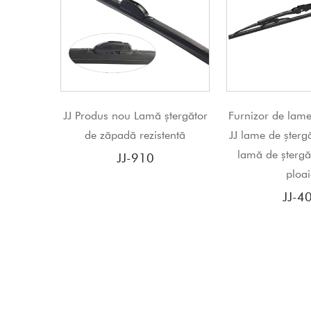
amă ștergător
Furnizor de lame de ștergător
JINJIAN 
ezistentă
JJ lame de ștergător de cadru
Stergator co
lamă de ștergător auto de
inoxidabil
10
ploaie
lam
JJ-406
J