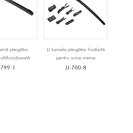
la ștergător încălzită
JJ 2 ore a răspuns Nu scârțâie
L
ntru orice vreme
ștergătorul de parbriz al
C
mașinii
p
JJ-700-8
JJ-718N