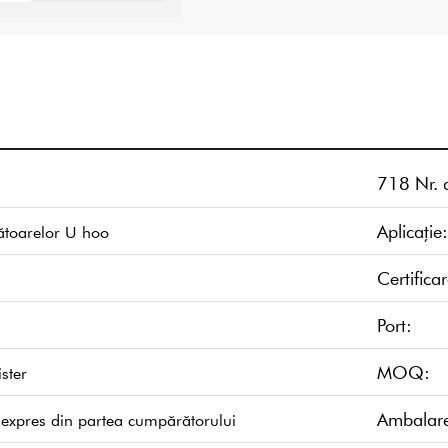
718 Nr. a
Aplicație:
gătoarelor U hoo
Certificar
Port:
MOQ:
ister
Ambalar
t expres din partea cumpărătorului