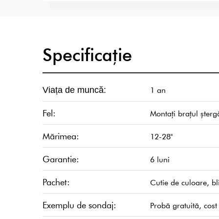
Specificație
1 an
Viața de muncă:
Fel:
Montați brațul șter
Mărimea:
12-28''
Garantie:
6 luni
Pachet:
Cutie de culoare, bl
Exemplu de sondaj:
Probă gratuită, cos