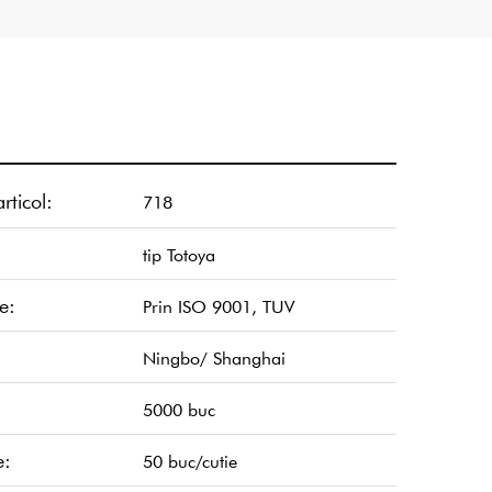
rticol:
718
tip Totoya
e:
Prin ISO 9001, TUV
Ningbo/ Shanghai
5000 buc
e:
50 buc/cutie