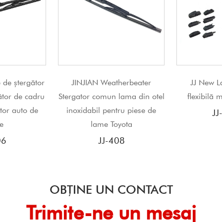
Weatherbeater
JJ New Lamă ștergător
JJ Lame
mun lama din otel
flexibilă multifuncțională
pe
 pentru piese de
JJ-799-1
e Toyota
J-408
OBȚINE UN CONTACT
Trimite-ne un mesaj