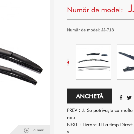
J
Număr de model:
Număr de model:
JJ-718
ANCHETĂ
PREV：
JJ Se potrivește cu mult
nou
NEXT：
Livrare JJ La timp Direc
a mari
v