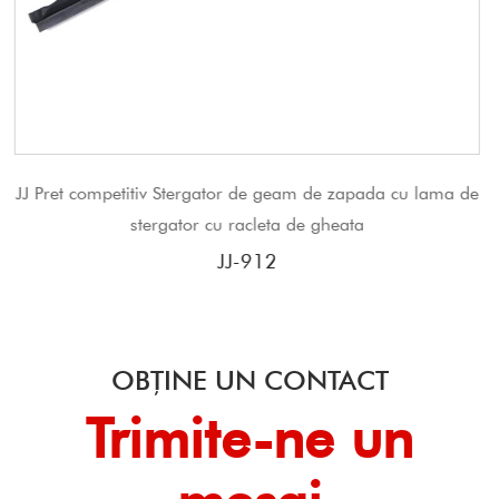
e geam de zapada cu lama de
Furnizor de lame de ștergător
leta de gheata
cadru lamă de ștergăt
12
JJ-40
OBȚINE UN CONTACT
Trimite-ne un