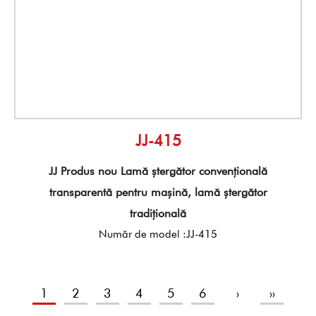
JJ-415
JJ Produs nou Lamă ștergător convențională
transparentă pentru mașină, lamă ștergător
tradițională
Număr de model :JJ-415
1
2
3
4
5
6
›
››