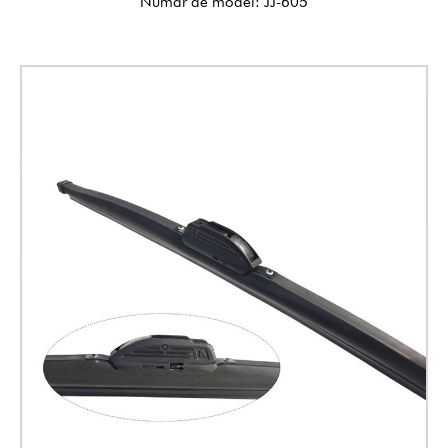
Număr de model: JJ-605